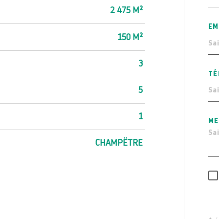
2 475 M²
EM
150 M²
3
TÉ
5
1
ME
CHAMPËTRE