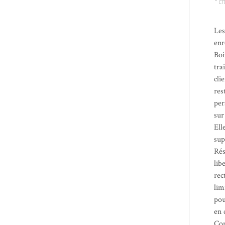
* c
Les
enr
Boi
tra
cli
res
per
sur
Ell
sup
Rés
lib
rec
lim
pou
en 
Con