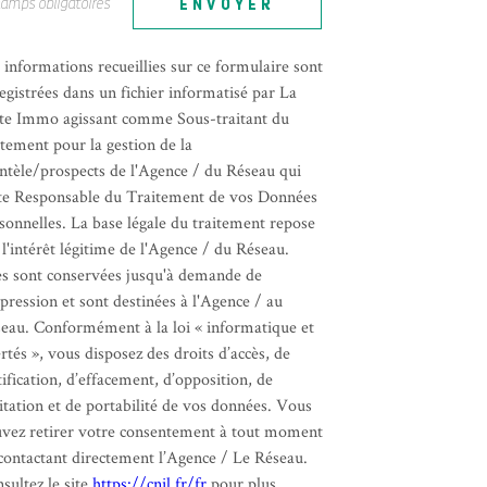
hamps obligatoires
ENVOYER
 informations recueillies sur ce formulaire sont
egistrées dans un fichier informatisé par La
te Immo agissant comme Sous-traitant du
itement pour la gestion de la
entèle/prospects de l'Agence / du Réseau qui
te Responsable du Traitement de vos Données
sonnelles. La base légale du traitement repose
 l'intérêt légitime de l'Agence / du Réseau.
es sont conservées jusqu'à demande de
pression et sont destinées à l'Agence / au
eau. Conformément à la loi « informatique et
ertés », vous disposez des droits d’accès, de
tification, d’effacement, d’opposition, de
itation et de portabilité de vos données. Vous
vez retirer votre consentement à tout moment
contactant directement l’Agence / Le Réseau.
sultez le site
https://cnil.fr/fr
pour plus