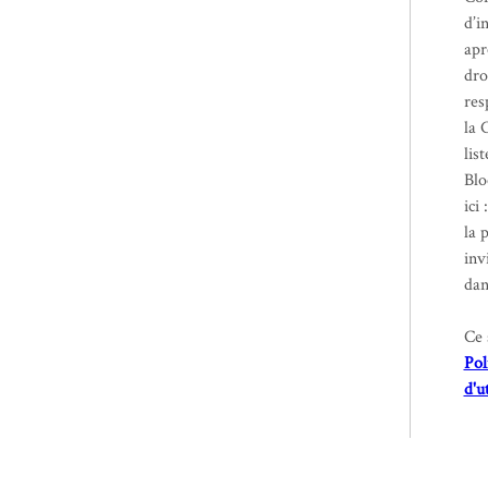
d’i
apr
dro
res
la 
lis
Blo
ici 
la 
inv
dan
Ce 
Pol
d'u