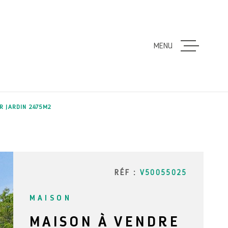
MENU
ACCUEIL
VENTES
R JARDIN 2475M2
LOCATION
ESTIMATI
RÉF :
V50055025
MAISON
ALERTE E
MAISON À VENDRE