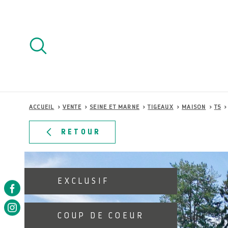
Aller
Aller
Aller
Aller
à
à
au
au
:
la
menu
contenu
recherche
principal
ACCUEIL
VENTE
SEINE ET MARNE
TIGEAUX
MAISON
T5
RETOUR
EXCLUSIF
COUP DE COEUR