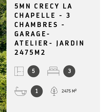
5MN CRECY LA
NOTRE AG
CHAPELLE - 3
BLOG
CHAMBRES -
GARAGE-
CONTACT
ATELIER- JARDIN
2475M2
5
3
1
2475 M²