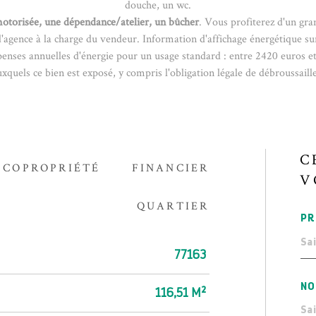
douche, un wc.
otorisée, une dépendance/atelier, un bûcher
. Vous profiterez d'un gra
'agence à la charge du vendeur. Information d'affichage énergétique s
ses annuelles d'énergie pour un usage standard : entre 2420 euros e
uxquels ce bien est exposé
, y compris l'obligation légale de débroussail
C
COPROPRIÉTÉ
FINANCIER
V
QUARTIER
PR
77163
NO
116,51 M²