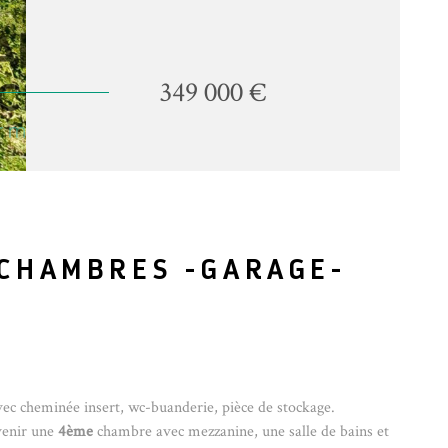
349 000 €
 CHAMBRES -GARAGE-
vec cheminée insert, wc-buanderie, pièce de stockage.
venir une
4ème
chambre avec mezzanine, une salle de bains et