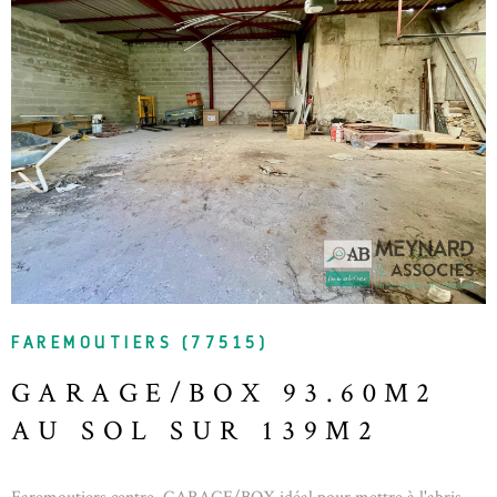
l'obligation légale de débroussaillement, sont disponibles sur le site
Géorisques. Agent commercial : RCAC 2017AC00241 à MEAUX
compte de la SARL ATPI Mme MAUDIT Magali 07 83 01 26 15
VOIR LE BIEN
FAREMOUTIERS (77515)
GARAGE/BOX 93.60M2
AU SOL SUR 139M2
Faremoutiers centre, GARAGE/BOX idéal pour mettre à l'abris