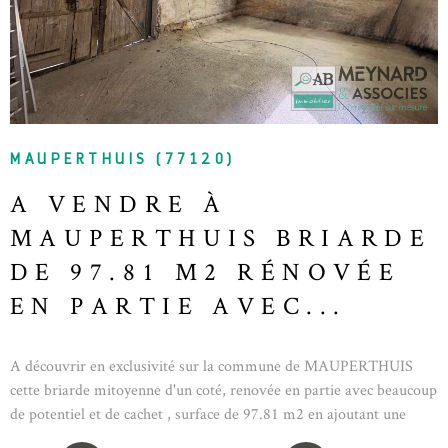
recherche d'espace, de confort et de prestations de qualité.
Honoraires d'agence à la charge du vendeur. Information
d'affichage énergétique sur ce bien : classe ENERGIE C indice 141
Kwh/m²/an et classe CLIMAT A indice 4kg/ CO2/m²/an.
Montant estimé des dépenses annuelles d'énergie pour un usage
standard : entre 1440 euros et 2010 euros sur l'année 2021
(abonnements compris). Les informations sur les risques auxquels
MAUPERTHUIS (77120)
ce bien est exposé, y compris l'obligation légale de
A VENDRE À
débroussaillement, sont disponibles sur le site Géorisques.
MAUPERTHUIS BRIARDE
DE 97.81 M2 RÉNOVÉE
EN PARTIE AVEC...
A découvrir en exclusivité sur la commune de MAUPERTHUIS
cette briarde mitoyenne d'un coté, renovée en partie avec beaucoup
de potentiel et de cachet , surface de 97.81 m2 en ajoutant une
grande de 38 M 2 avec un plancher et une dependence attenance de