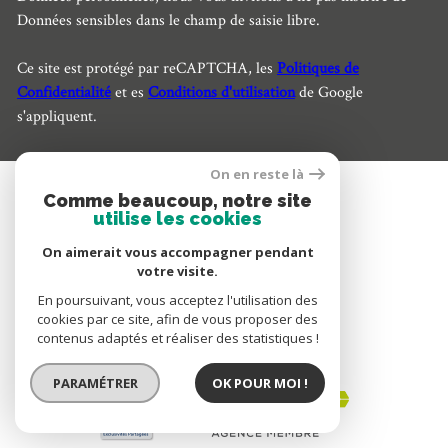
Données sensibles dans le champ de saisie libre.
Ce site est protégé par reCAPTCHA, les
Politiques de
Confidentialité
et es
Conditions d'utilisation
de Google
s'appliquent.
On en reste là
Comme beaucoup, notre site
SE CONNECTER
utilise les cookies
On aimerait vous accompagner pendant
ESPACE PROPRIÉTAIRE
votre visite.
En poursuivant, vous acceptez l'utilisation des
cookies par ce site, afin de vous proposer des
contenus adaptés et réaliser des statistiques !
ADHÉRENTS
PARAMÉTRER
OK POUR MOI !