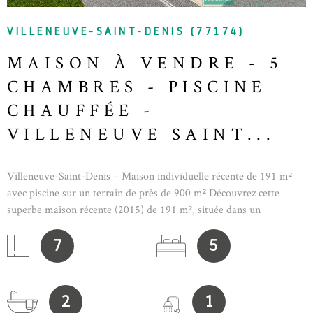
VILLENEUVE-SAINT-DENIS (77174)
MAISON À VENDRE - 5
CHAMBRES - PISCINE
CHAUFFÉE -
VILLENEUVE SAINT...
Villeneuve-Saint-Denis – Maison individuelle récente de 191 m²
avec piscine sur un terrain de près de 900 m² Découvrez cette
superbe maison récente (2015) de 191 m², située dans un
environnement calme et recherché de Villeneuve-Saint-Denis.
Édifiée sur un terrain d'environ 900 m², elle offre des prestations
7
5
de qualité, de beaux volumes et un cadre de vie idéal pour toute la
famille. À l'extérieur, vous profiterez d'un jardin soigneusement
entretenu avec une piscine, parfaite pour les beaux jours, ainsi que
2
1
d'un garage.Au rez-de-chaussée, la maison propose une spacieuse