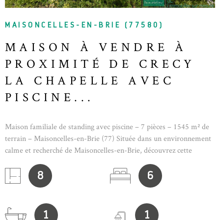
MAISONCELLES-EN-BRIE (77580)
MAISON À VENDRE À
PROXIMITÉ DE CRECY
LA CHAPELLE AVEC
PISCINE...
Maison familiale de standing avec piscine – 7 pièces – 1545 m² de
terrain – Maisoncelles-en-Brie (77) Située dans un environnement
calme et recherché de Maisoncelles-en-Brie, découvrez cette
magnifique maison familiale aux prestations de qualité, offrant de
beaux volumes et un cadre de vie idéal. Dès l'entrée, vous serez
8
6
séduit par un vaste séjour double, lumineux et chaleureux,
agrémenté d'un poêle à bois. La cuisine ouverte, entièrement
aménagée et équipée avec des matériaux haut de gamme, est
1
1