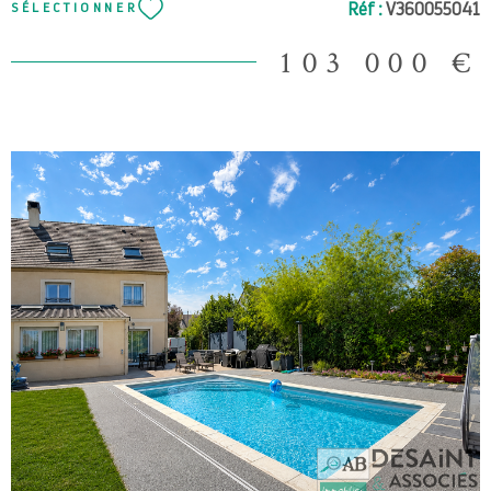
SÉLECTIONNER
Réf :
V360055041
ERP disponible sur Géorisque.fr
103 000 €
VOIR LE BIEN