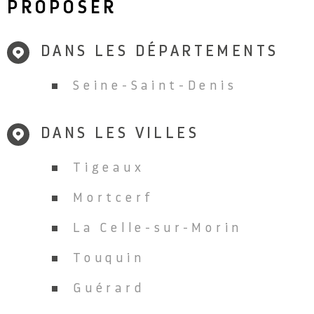
débroussaillement, sont disponibles sur le site Géorisques. Agent
PROPOSER
commercial Jessica DUPONT RCS Meaux 529 052 201, pour le
compte de la SARL ATPI
DANS LES DÉPARTEMENTS
Seine-Saint-Denis
DANS LES VILLES
Tigeaux
Mortcerf
La Celle-sur-Morin
Touquin
Guérard