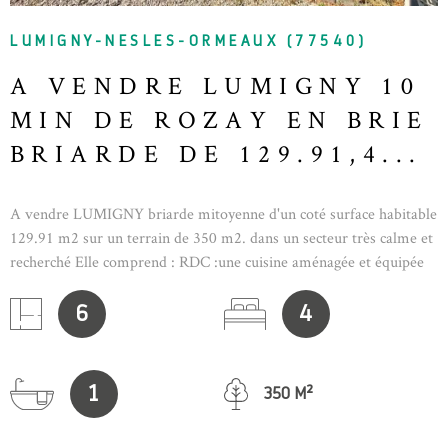
LUMIGNY-NESLES-ORMEAUX (77540)
A VENDRE LUMIGNY 10
MIN DE ROZAY EN BRIE
BRIARDE DE 129.91,4...
A vendre LUMIGNY briarde mitoyenne d'un coté surface habitable
129.91 m2 sur un terrain de 350 m2. dans un secteur très calme et
recherché Elle comprend : RDC :une cuisine aménagée et équipée
,un salon /salle à manger , WC ,une buanderie A L'ETAGE : un
couloir desservant 3 grandes chambres , un dressing , un WC ,une
6
4
salle de bain . combles aménagés en une très grande pièce . terrasse
, abris de jardin , cave voutée avec espaces rangement,
stationnement possible à l'intérieur . doubles vitrages PVC , tout à
1
350 M²
l'égout , chauffage électrique .prix 299 000 € Honoraires d'agence à
la charge du vendeur. Information d'affichage énergétique sur ce