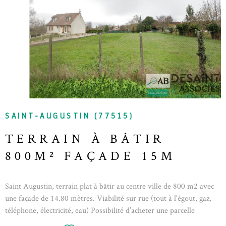
VOIR LE BIEN
SAINT-AUGUSTIN (77515)
TERRAIN À BÂTIR
800M² FAÇADE 15M
Saint Augustin, terrain plat à bâtir au centre ville de 800 m2 avec
une façade de 14.80 mètres. Viabilité sur rue (tout à l'égout, gaz,
téléphone, électricité, eau) Possibilité d’acheter une parcelle
attenante total 1600m² Honoraires d'agence à la charge du vendeur