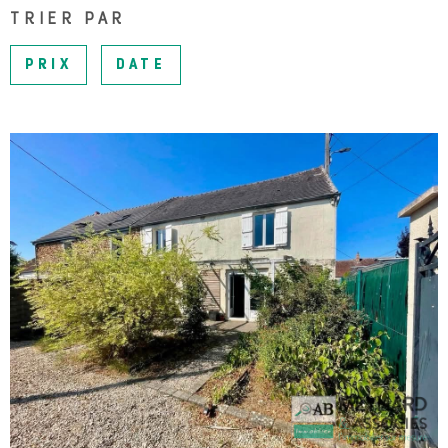
SURFACE
PLUS DE CRITÈRES
TRIER PAR
NOTRE 
Pièces
RECHERCHER
PRIX
DATE
PIÈCES
RÉFÉRENCE
BLOG
CONTAC
VOIR LE BIEN