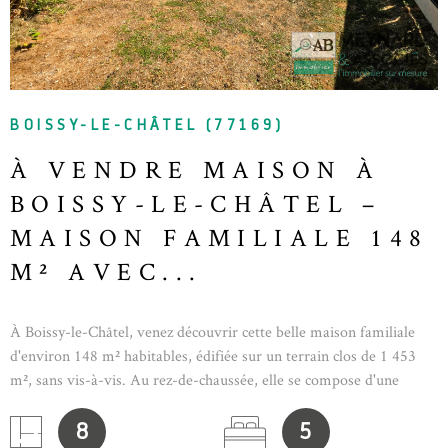
BOISSY-LE-CHÂTEL (77169)
À VENDRE MAISON À
BOISSY-LE-CHÂTEL –
MAISON FAMILIALE 148
M² AVEC...
À Boissy-le-Châtel, venez découvrir cette belle maison familiale
d'environ 148 m² habitables, édifiée sur un terrain clos de 1 453
m², sans vis-à-vis. Au rez-de-chaussée, elle se compose d'une
entrée ouvrant sur une spacieuse et lumineuse pièce de vie avec
poêle à granulés connecté, d'une cuisine ouverte entièrement
8
5