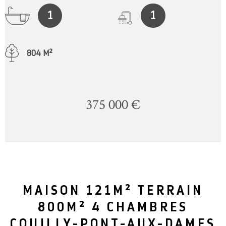
1
1
804 M²
375 000 €
MAISON 121M² TERRAIN
800M² 4 CHAMBRES
COUILLY-PONT-AUX-DAMES