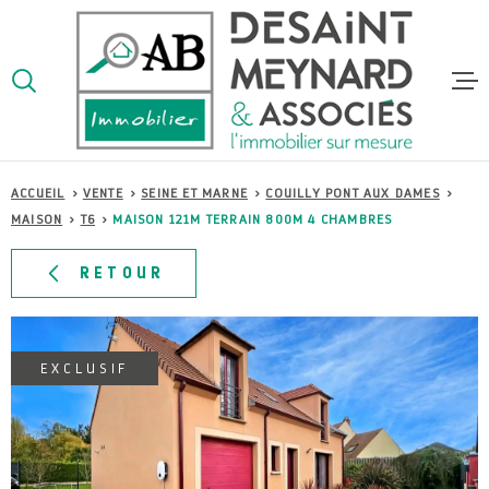
Aller
Aller
Aller
Aller
à
à
au
au
:
la
menu
contenu
VOTRE
recherche
principal
RECHERCHE
ACCUEI
ACCUEIL
VENTE
SEINE ET MARNE
COUILLY PONT AUX DAMES
TYPE
D'OFFRE
VENTE
MAISON
T6
MAISON 121M TERRAIN 800M 4 CHAMBRES
VENTES
TYPE
RETOUR
DE
TYPE DE BIEN
BIEN
LOCATI
VILLE
EXCLUSIF
ESTIMA
Budget
BUDGET
ALERTE