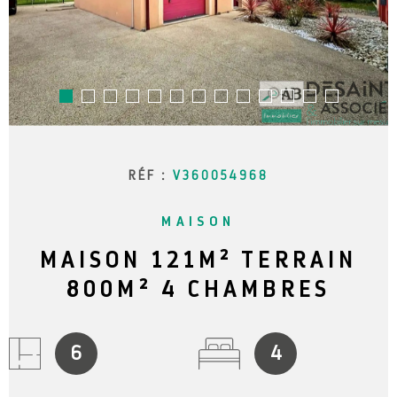
RECHERCHER
NOTRE 
BLOG
CONTAC
RÉF :
V360054968
MAISON
MAISON 121M² TERRAIN
800M² 4 CHAMBRES
6
4