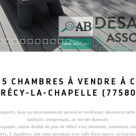
 5 CHAMBRES À VENDRE À 
CRÉCY-LA-CHAPELLE (77580
nsports, dans un environnement naturel et verdoyant, découvrez cette
sanitaire, comprenant, au rez-de-chaussée:
 équipée, séjour double de plus de 40m2 avec cheminée, nombreux rang
lière, 3 chambres, une suite parentale avec salle d'eau neuve, un bureau