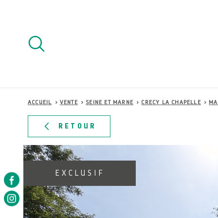
Aller
Aller
Aller
Aller
à
à
au
au
:
la
menu
contenu
recherche
principal
ACCUEIL
VENTE
SEINE ET MARNE
CRECY LA CHAPELLE
MA
RETOUR
EXCLUSIF