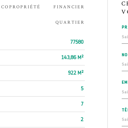
C
COPROPRIÉTÉ
FINANCIER
V
QUARTIER
PR
77580
NO
143,86 M²
922 M²
EM
5
7
TÉ
2