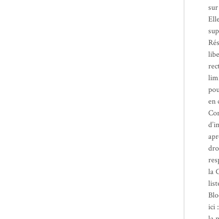
sur
Ell
sup
Rés
lib
rec
lim
pou
en 
Con
d’i
apr
dro
res
la 
lis
Blo
ici 
la 