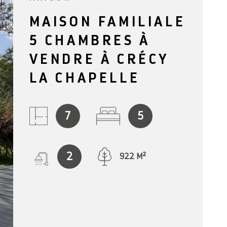
NOTRE AG
MAISON FAMILIALE
5 CHAMBRES À
BLOG
VENDRE À CRÉCY
LA CHAPELLE
CONTACT
7
5
2
922 M²