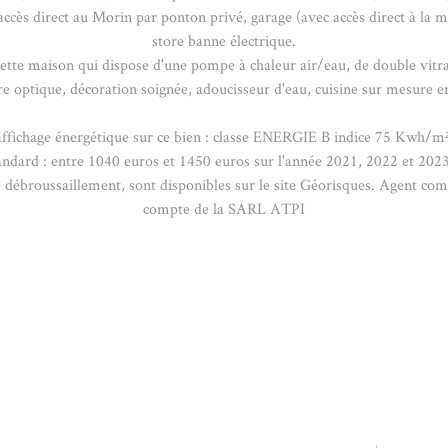
ec accès direct au Morin par ponton privé, garage (avec accès direct à l
store banne électrique.
ette maison qui dispose d'une pompe à chaleur air/eau, de double vitra
bre optique, décoration soignée, adoucisseur d'eau, cuisine sur mesure e
d'affichage énergétique sur ce bien : classe ENERGIE B indice 75 Kwh
andard : entre 1040 euros et 1450 euros sur l'année 2021, 2022 et 202
e de débroussaillement, sont disponibles sur le site Géorisques. Agen
compte de la SARL ATPI