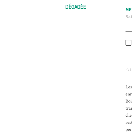
DÉGAGÉE
ME
* c
Les
enr
Boi
tra
cli
res
per