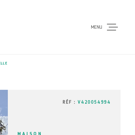
MENU
ACCUEIL
VENTES
ELLE
LOCATION
ESTIMATI
RÉF :
V420054994
ALERTE E
MAISON