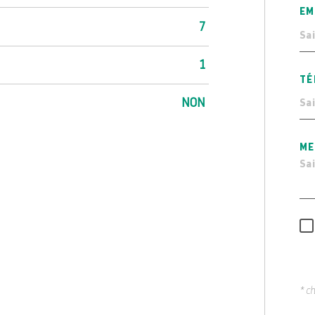
EM
7
1
TÉ
NON
ME
* c