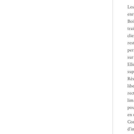
Les
enr
Boi
tra
cli
res
per
sur
Ell
sup
Rés
lib
rec
lim
pou
en 
Con
d’i