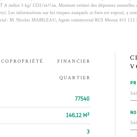
A indice 5 kg/ CO2/m²/an. Montant estimé des dépenses annuelles d'é
. Les informations sur les risques auxquels ce bien est exposé, y comp
ercial : M. Nicolas MABILEAU, Agent commercial RCS Meaux 453 122 
C
COPROPRIÉTÉ
FINANCIER
V
QUARTIER
PR
77540
NO
146,12 M²
3