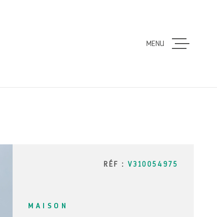
MENU
ACCUEIL
VENTES
LOCATION
ESTIMATI
RÉF :
V310054975
ALERTE E
MAISON