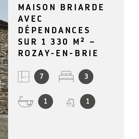
MAISON BRIARDE
NOTRE AG
AVEC
BLOG
DÉPENDANCES
SUR 1 330 M² –
CONTACT
ROZAY-EN-BRIE
7
3
1
1