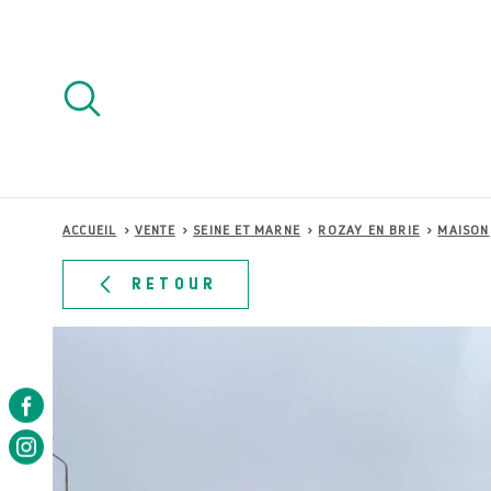
Aller
Aller
Aller
Aller
à
à
au
au
:
la
menu
contenu
recherche
principal
ACCUEIL
VENTE
SEINE ET MARNE
ROZAY EN BRIE
MAISON
RETOUR