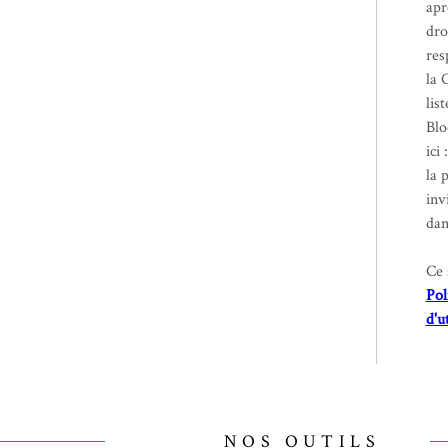
apr
dro
res
la 
lis
Blo
ici 
la 
inv
dan
Ce 
Pol
d'u
NOS OUTILS