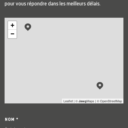
pour vous répondre dans les meilleurs délais.
+
−
Leaflet
|
©
Maps
|
© OpenStreetMap
Jawg
NOM *
TRAD_MELTEM_VOSCOORDO