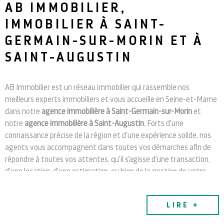
AB IMMOBILIER,
RECHERCHER
IMMOBILIER À
SAINT-
NOTRE 
GERMAIN-SUR-MORIN ET
À
SAINT-AUGUSTIN
BLOG
AB Immobilier est un réseau immobilier qui rassemble nos
CONTAC
meilleurs experts immobiliers et vous accueille en Seine-et-Marne
dans notre
agence immobilière à Saint-Germain-sur-Morin
et
notre
agence immobilière à Saint-Augustin
. Forts d'une
connaissance précise de la région et d'une expérience solide, nos
agents vous accompagnent dans toutes vos démarches afin de
répondre à toutes vos attentes, qu'il s'agisse d'une transaction,
d'une location, d'une estimation, ou bien de la gestion de votre
bien.
Vendez, achetez, louez avec nos agences
LIRE +
immobilières à: Saint-Germain-sur-Morin et