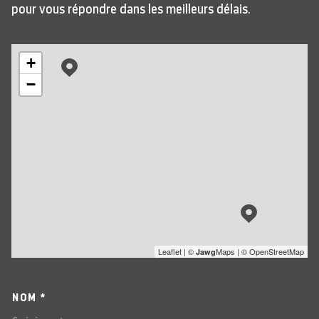
pour vous répondre dans les meilleurs délais.
+
−
Leaflet
|
©
Maps
|
© OpenStreetMap
Jawg
NOM *
TRAD_MELTEM_VOSCOORDO