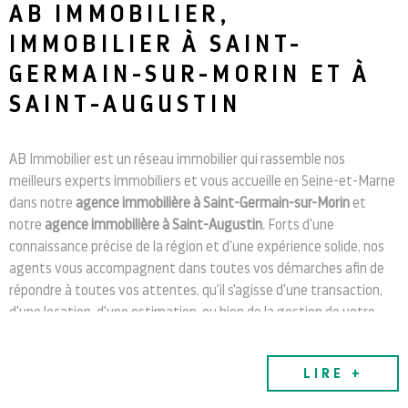
AB IMMOBILIER,
RECHERCHER
IMMOBILIER À
SAINT-
NOTRE 
GERMAIN-SUR-MORIN ET
À
SAINT-AUGUSTIN
BLOG
AB Immobilier est un réseau immobilier qui rassemble nos
CONTAC
meilleurs experts immobiliers et vous accueille en Seine-et-Marne
dans notre
agence immobilière à Saint-Germain-sur-Morin
et
notre
agence immobilière à Saint-Augustin
. Forts d'une
connaissance précise de la région et d'une expérience solide, nos
agents vous accompagnent dans toutes vos démarches afin de
répondre à toutes vos attentes, qu'il s'agisse d'une transaction,
d'une location, d'une estimation, ou bien de la gestion de votre
bien.
Vendez, achetez, louez avec nos agences
LIRE +
immobilières à: Saint-Germain-sur-Morin et