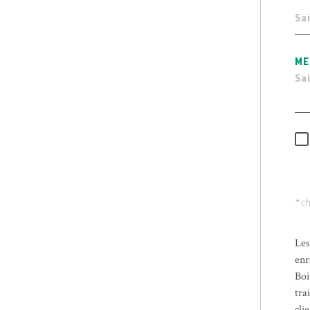
ME
* c
Les
enr
Boi
tra
cli