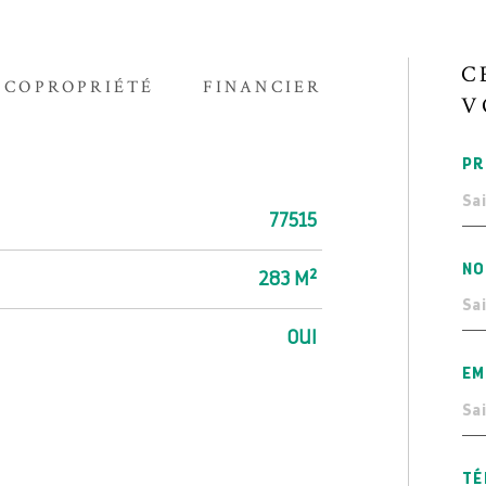
C
COPROPRIÉTÉ
FINANCIER
V
PR
77515
NO
283 M²
OUI
EM
TÉ