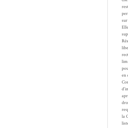
res
per
sur
Ell
sup
Rés
lib
rec
lim
pou
en 
Con
d’i
apr
dro
res
la 
lis