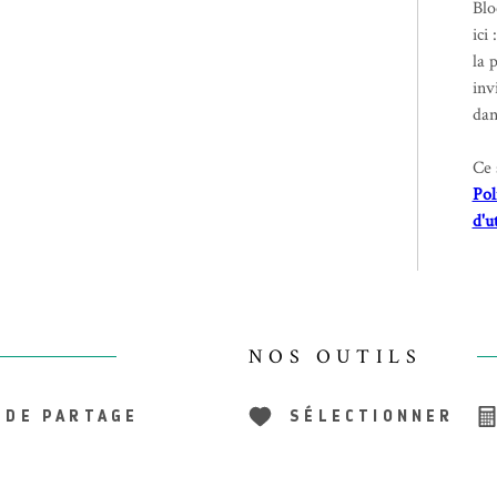
Blo
ici 
la 
inv
dan
Ce 
Pol
d'u
NOS OUTILS
 DE PARTAGE
SÉLECTIONNER