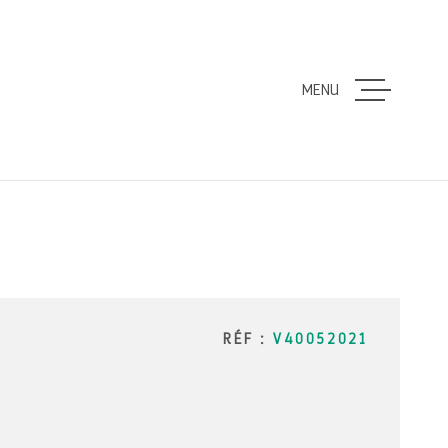
MENU
ACCUEIL
VENTES
LOCATION
ESTIMATI
RÉF :
V40052021
ALERTE E