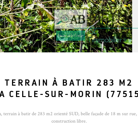
TERRAIN À BATIR 283 M2
A CELLE-SUR-MORIN (7751
 terrain à batir de 283 m2 orienté SUD, belle façade de 18 m sur rue, tou
construction libre.