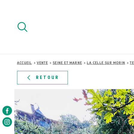
Aller
Aller
Aller
Aller
à
à
au
au
:
la
menu
contenu
recherche
principal
ACCUEIL
VENTE
SEINE ET MARNE
LA CELLE SUR MORIN
TE
RETOUR