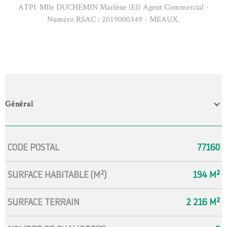
ATPI Mlle DUCHEMIN Marlène (EI) Agent Commercial -
Numéro RSAC : 2019000349 - MEAUX.
Général
Caractérisque
Valeurs
CODE POSTAL
77160
SURFACE HABITABLE (M²)
194 M²
SURFACE TERRAIN
2 216 M²