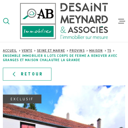
Aller
Aller
Aller
Aller
à
à
au
au
:
la
menu
contenu
VOTRE
recherche
principal
RECHERCHE
ACCUEI
ACCUEIL
VENTE
SEINE ET MARNE
PROVINS
MAISON
T5
TYPE
D'OFFRE
ENSEMBLE IMMOBILIER 6 LOTS CORPS DE FERME A RENOVER AVEC
VENTE
GRANGES ET MAISON CHALAUTRE LA GRANDE
VENTES
TYPE
DE
RETOUR
TYPE DE BIEN
BIEN
LOCATI
VILLE
EXCLUSIF
ESTIMA
Budget
BUDGET
ALERTE