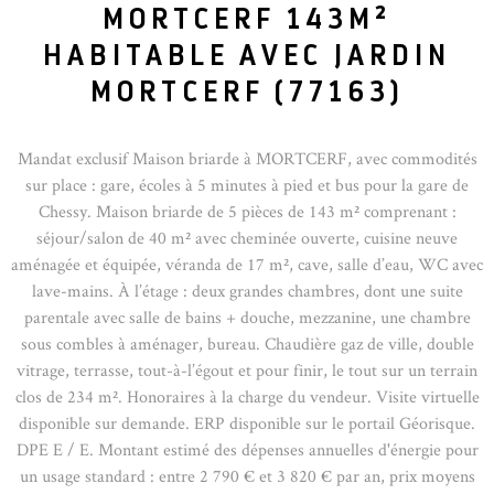
MORTCERF 143M²
HABITABLE AVEC JARDIN
MORTCERF (77163)
Mandat exclusif Maison briarde à MORTCERF, avec commodités
sur place : gare, écoles à 5 minutes à pied et bus pour la gare de
Chessy. Maison briarde de 5 pièces de 143 m² comprenant :
séjour/salon de 40 m² avec cheminée ouverte, cuisine neuve
aménagée et équipée, véranda de 17 m², cave, salle d’eau, WC avec
lave-mains. À l’étage : deux grandes chambres, dont une suite
parentale avec salle de bains + douche, mezzanine, une chambre
sous combles à aménager, bureau. Chaudière gaz de ville, double
vitrage, terrasse, tout-à-l’égout et pour finir, le tout sur un terrain
clos de 234 m². Honoraires à la charge du vendeur. Visite virtuelle
disponible sur demande. ERP disponible sur le portail Géorisque.
DPE E / E. Montant estimé des dépenses annuelles d'énergie pour
un usage standard : entre 2 790 € et 3 820 € par an, prix moyens