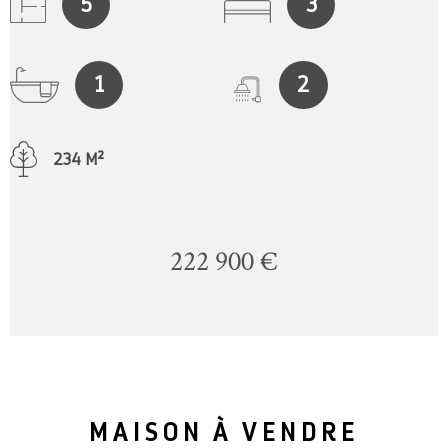
5
3
1
2
234 M²
222 900 €
MAISON À VENDRE