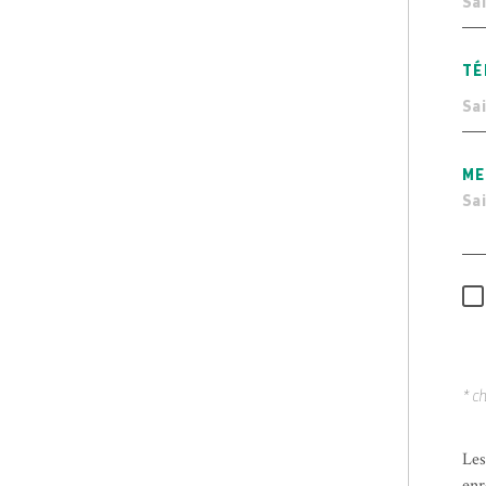
TÉ
ME
* c
Les
enr