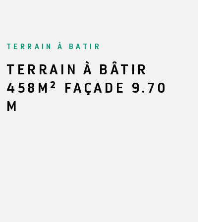
NOTRE AG
BLOG
TERRAIN À BATIR
TERRAIN À BÂTIR
CONTACT
458M² FAÇADE 9.70
M