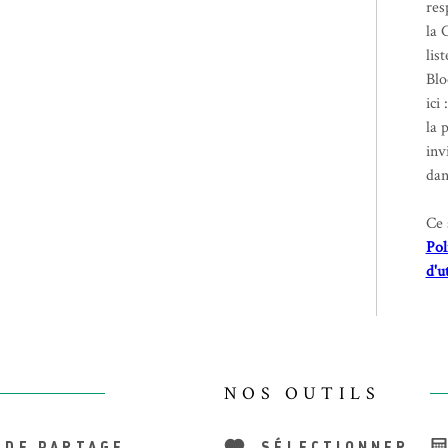
res
la 
lis
Blo
ici 
la 
inv
dan
Ce 
Pol
d'u
NOS OUTILS
 DE PARTAGE
SÉLECTIONNER