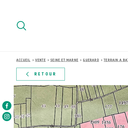
Aller
Aller
Aller
Aller
à
à
au
au
:
la
menu
contenu
recherche
principal
ACCUEIL
VENTE
SEINE ET MARNE
GUERARD
TERRAIN A BA
RETOUR