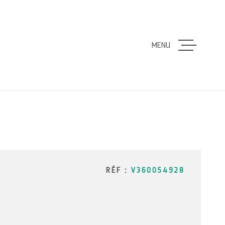
MENU
ACCUEIL
VENTES
LOCATION
ESTIMATI
RÉF :
V360054928
ALERTE E