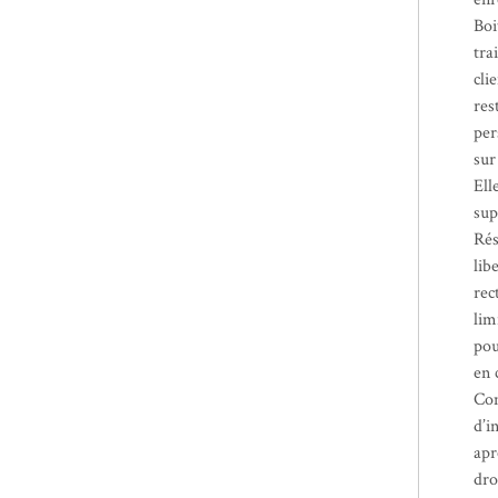
Boi
tra
cli
res
per
sur
Ell
sup
Rés
lib
rec
lim
pou
en 
Con
d’i
apr
dro