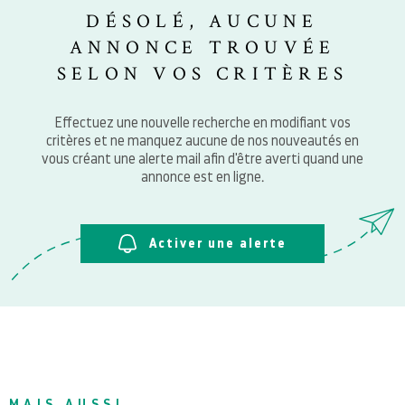
SURFACE
PLUS DE CRITÈRES
DÉSOLÉ, AUCUNE
ANNONCE TROUVÉE
NOTRE 
Pièces
RECHERCHER
PIÈCES
SELON VOS CRITÈRES
RÉFÉRENCE
BLOG
Effectuez une nouvelle recherche en modifiant vos
critères et ne manquez aucune de nos nouveautés en
vous créant une alerte mail afin d'être averti quand une
CONTAC
annonce est en ligne.
Activer une alerte
MAIS AUSSI