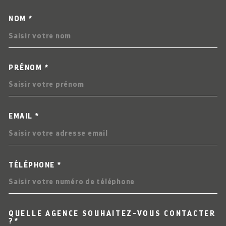
NOM *
TRAD_MELTEM_VOSCOORDO
PRÉNOM *
EMAIL *
TÉLÉPHONE *
QUELLE AGENCE SOUHAITEZ-VOUS CONTACTER
TRAD_MELTEM_VOREDEMAN
?*