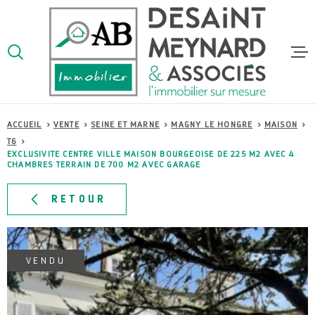
Aller
Aller
Aller
Aller
à
à
au
au
:
la
menu
contenu
VOTRE
recherche
principal
RECHERCHE
ACCUEI
ACCUEIL
VENTE
SEINE ET MARNE
MAGNY LE HONGRE
MAISON
TYPE
D'OFFRE
VENTE
T6
VENTES
EXCLUSIVITE CENTRE VILLE MAISON BOURGEOISE DE 225 M2 AVEC 4
CHAMBRES TERRAIN DE 700 M2 AVEC GARAGE
TYPE
DE
TYPE DE BIEN
BIEN
RETOUR
LOCATI
VILLE
ESTIMA
VENDU
Budget
BUDGET
ALERTE