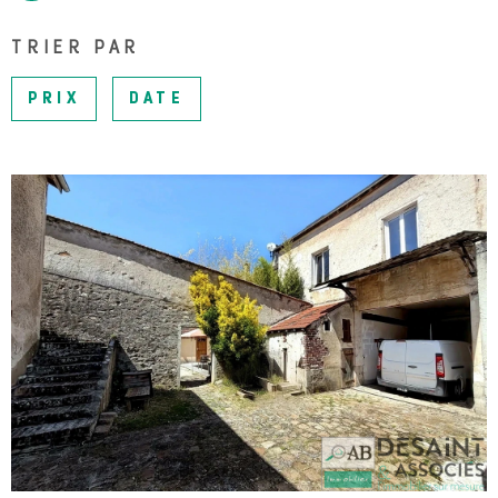
SURFACE
PLUS DE CRITÈRES
TRIER PAR
NOTRE 
Pièces
RECHERCHER
PIÈCES
PRIX
DATE
RÉFÉRENCE
BLOG
CONTAC
VOIR LE BIEN