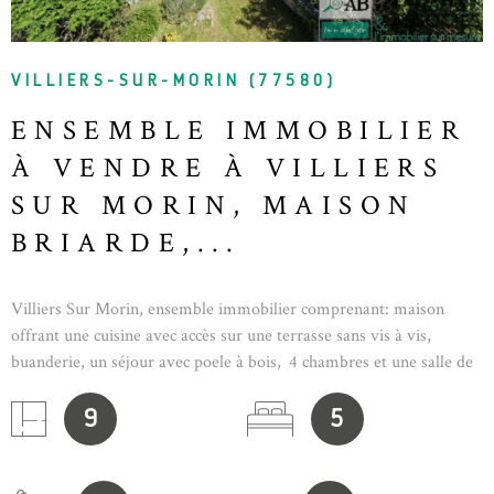
VILLIERS-SUR-MORIN (77580)
ENSEMBLE IMMOBILIER
À VENDRE À VILLIERS
SUR MORIN, MAISON
BRIARDE,...
Villiers Sur Morin, ensemble immobilier comprenant: maison
offrant une cuisine avec accès sur une terrasse sans vis à vis,
buanderie, un séjour avec poele à bois, 4 chambres et une salle de
bain et wc. Le second bien dispose de 2 acces et comprend: une
chambre parentale avec salle de bain, wc et dressing, et à l'étage
9
5
supérieur, d'un grand bureau et une autre salle d'eau. Le bien peut
facilement etre transformé en duplex type F3. A l'extérieur, une
grange de 90 m² au sol sur 2 niveaux offre de nombreuses