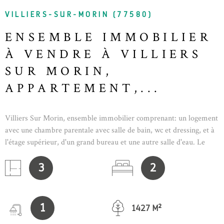
VILLIERS-SUR-MORIN (77580)
ENSEMBLE IMMOBILIER
À VENDRE À VILLIERS
SUR MORIN,
APPARTEMENT,...
Villiers Sur Morin, ensemble immobilier comprenant: un logement
avec une chambre parentale avec salle de bain, wc et dressing, et à
l'étage supérieur, d'un grand bureau et une autre salle d'eau. Le
bien peut facilement etre transformé en duplex type F3. A
l'extérieur, une grange de 90 m² au sol sur 2 niveaux offre de
3
2
nombreuses possibilités d'aménagement. L'ensemble est implanté
sur un terrain de 1427 m² offrant des possibilités d'aménagement.
Prix 299 000 euros, honoraires à la charge du vendeur.
1
1427 M²
Information d'affichage énergétique sur ce bien : classe ENERGIE