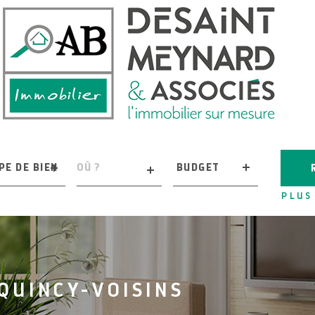
PE
VILLE
Budget
PE DE BIEN
BUDGET
EN
PLUS
ces
RÉFÉRENCE
ÈCES
QUINCY-VOISINS