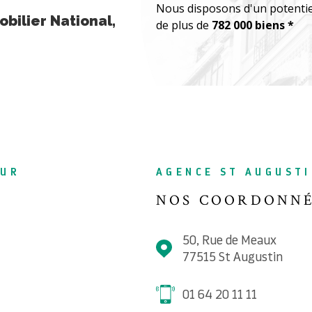
Nous disposons d'un potentie
bilier National,
de plus de
782 000 biens *
SUR
AGENCE ST AUGUST
NOS COORDONN
50, Rue de Meaux
77515
St Augustin
01 64 20 11 11