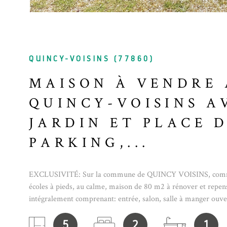
QUINCY-VOISINS (77860)
MAISON À VENDRE 
QUINCY-VOISINS A
JARDIN ET PLACE 
PARKING,...
EXCLUSIVITÉ: Sur la commune de QUINCY VOISINS, comm
écoles à pieds, au calme, maison de 80 m2 à rénover et repen
intégralement comprenant: entrée, salon, salle à manger ouver
2 chambres, salle de bains, WC, chaufferie. Chaudière gaz réc
parking. Le tout sur un terrain clos de 340 m2 sans vis à vis.
5
2
1