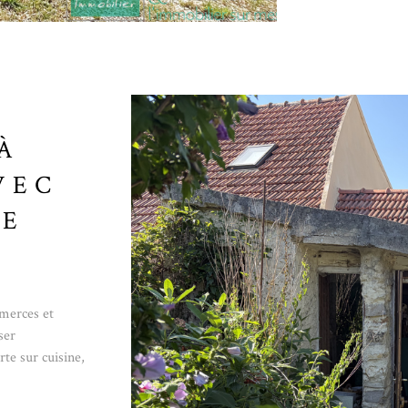
À
VEC
DE
erces et
ser
te sur cuisine,
VO
ente. Place de
 Honoraires