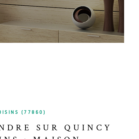
NOTRE AG
BLOG
CONTACT
OISINS (77860)
NDRE SUR QUINCY