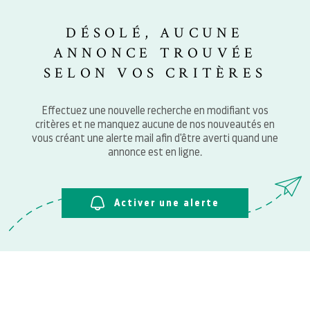
SURFACE
PLUS DE CRITÈRES
DÉSOLÉ, AUCUNE
NOTRE 
Pièces
RECHERCHER
ANNONCE TROUVÉE
PIÈCES
SELON VOS CRITÈRES
RÉFÉRENCE
BLOG
Effectuez une nouvelle recherche en modifiant vos
critères et ne manquez aucune de nos nouveautés en
CONTAC
vous créant une alerte mail afin d'être averti quand une
annonce est en ligne.
Activer une alerte