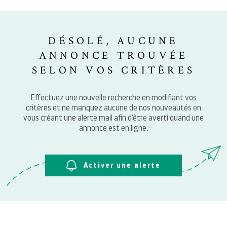
SURFACE
PLUS DE CRITÈRES
NOTRE 
Pièces
RECHERCHER
PIÈCES
DÉSOLÉ, AUCUNE
ANNONCE TROUVÉE
RÉFÉRENCE
BLOG
SELON VOS CRITÈRES
Effectuez une nouvelle recherche en modifiant vos
CONTAC
critères et ne manquez aucune de nos nouveautés en
vous créant une alerte mail afin d'être averti quand une
annonce est en ligne.
Activer une alerte