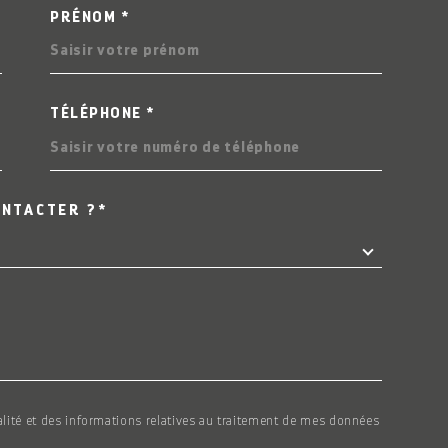
PRÉNOM *
COORDONNEES
TÉLÉPHONE *
ONTACTER ?*
EDEMANDE
ialité et des informations relatives au traitement de mes données