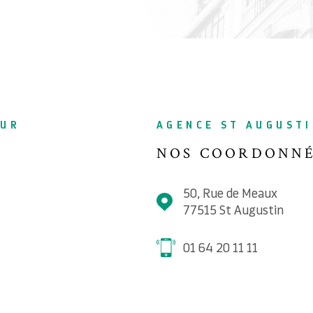
SUR
AGENCE ST AUGUST
NOS COORDONN
50, Rue de Meaux
77515
St Augustin
01 64 20 11 11