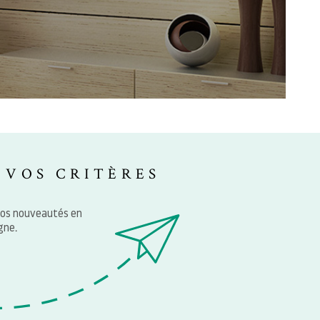
NOTRE AG
BLOG
CONTACT
 VOS CRITÈRES
nos nouveautés en
gne.