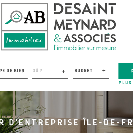
PE
VILLE
Budget
PE DE BIEN
BUDGET
EN
PLUS
ces
RÉFÉRENCE
ÈCES
R D'ENTREPRISE ÎLE-DE-F