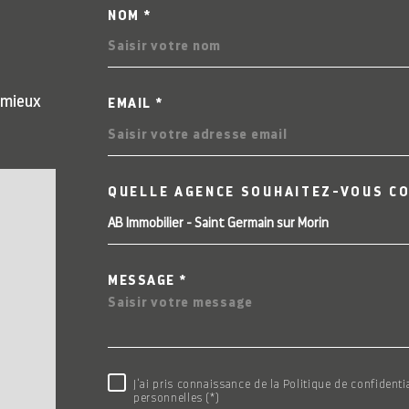
NOM *
TRAD_MELTEM_VOS
 mieux
EMAIL *
QUELLE AGENCE SOUHAITEZ-VOUS C
TRAD_MELTEM_VOR
AB Immobilier - Saint Germain sur Morin
MESSAGE *
RÈGLEMENTATION
J'ai pris connaissance de la Politique de confident
personnelles (*)